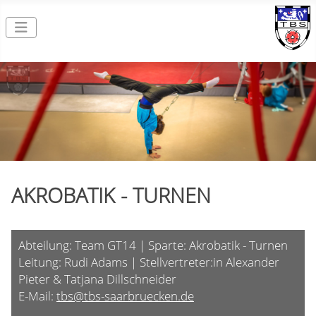
AKROBATIK - TURNEN
Abteilung: Team GT14 | Sparte: Akrobatik - Turnen
Leitung: Rudi Adams | Stellvertreter:in Alexander
Pieter & Tatjana Dillschneider
E-Mail:
tbs@tbs-saarbruecken.de