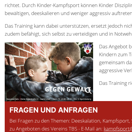
richtet. Durch Kinder-Kampfsport können Kinder Disziplin
bewältigen, deeskalieren und weniger aggressiv auftreten
Das Training kann dabei unterstützen, ersetzt jedoch ni
zudem befähigt, sich selbst zu verteidigen und in Notwe
Das Angebot be
Kindern zum Tr
gemeinsam dar
aggressive Ver
Das Training r
FRAGEN UND ANFRAGEN
Bei Fragen zu den Themen: Deeskalation, Kampfsport, 
zu Angeboten des Vereins TBS - E-Mail an:
kampfsport@