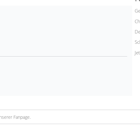
Ge
Ch
De
Sc
Je
unserer Fanpage
.