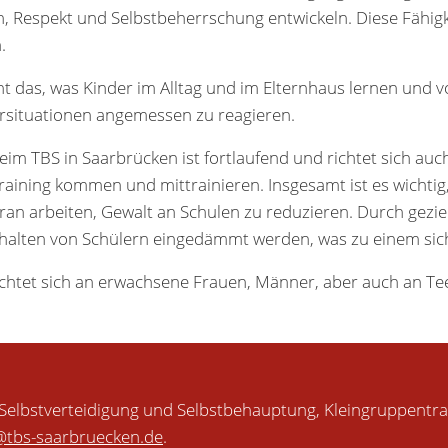
, Respekt und Selbstbeherrschung entwickeln. Diese Fähigke
.
cht das, was Kinder im Alltag und im Elternhaus lernen und
hrsituationen angemessen zu reagieren.
im TBS in Saarbrücken ist fortlaufend und richtet sich au
aining kommen und mittrainieren. Insgesamt ist es wichtig
an arbeiten, Gewalt an Schulen zu reduzieren. Durch gezi
halten von Schülern eingedämmt werden, was zu einem siche
ichtet sich an erwachsene Frauen, Männer, aber auch an Te
Selbstverteidigung und Selbstbehauptung, Kleingruppentra
tbs-saarbruecken.de
.