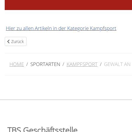
Hier zu allen Artikeln in der Kategorie Kampfsport
Vorheriger Beitrag: Gewalt gegen Lehrkräfte nimmt zu – auch im Saa
Zurück
HOME
SPORTARTEN
KAMPFSPORT
GEWALT AN 
TBS Geschäftsstelle